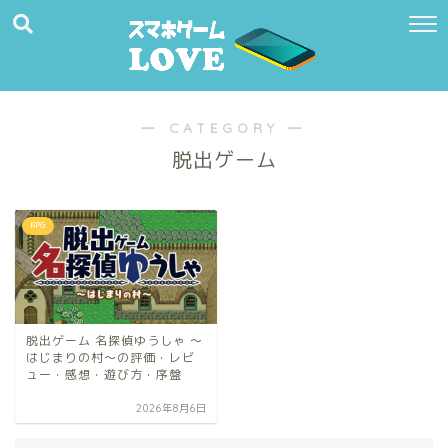
― CATEGORY ―
脱出ゲーム
RPG
脱出ゲーム 名探偵ゆうしゃ 〜
はじまりの村〜の評価・レビ
ュー・感想・遊び方・序盤
2026年8月6日