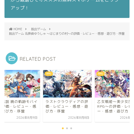
アップ！
HOME
脱出ゲーム
脱出ゲーム 名探偵ゆうしゃ 〜はじまりの村〜の評価・レビュー・感想・遊び方・序盤
RELATED POST
RPG
RPG
雄伝説 暁の軌跡モバイ
ラストクラウディアの評
乙女戦姫〜美少女放
の評価・レビュー・感
価・レビュー・感想・遊
RPG〜の評価・レビ
・遊び方・序盤
び方・序盤
ー・感想・遊び方・
2026年8月9日
2026年8月8日
2026年8