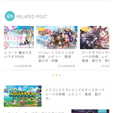
RELATED POST
MMO
RPG
ハムートラビリンスの
ロードオブロイヤルブラ
マギアレコード 魔法
価・レビュー・感想・
ッドの評価・レビュー・
まどか☆マギカ外伝
び方・序盤
感想・遊び方・序盤
2026年8月6日
2026年8月4日
2026年8
ドラゴンクエストどこでもモンスターパ
レードの評価・レビュー・感想・遊び
方...