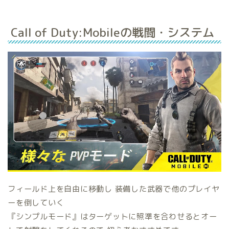
Call of Duty:Mobileの戦闘・システム
フィールド上を
自由に移動
し 装備した武器で
他のプレイヤ
ー
を倒していく
『シンプルモード』はターゲットに照準を合わせると
オー