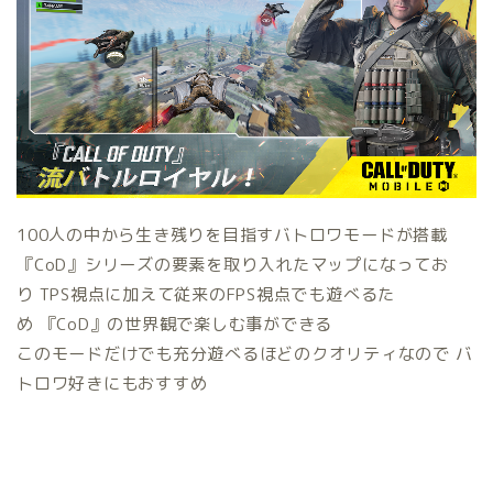
100人の中から生き残りを目指す
バトロワモード
が搭載
『CoD』シリーズの要素を取り入れたマップになってお
り
TPS視点に加えて従来の
FPS視点
でも遊べるた
め
『CoD』の世界観で
楽しむ事ができる
このモードだけでも
充分遊べる
ほどのクオリティなので
バ
トロワ好きにもおすすめ