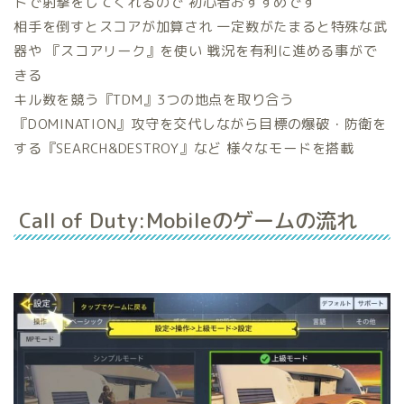
トで射撃
をしてくれるので 初心者おすすめです
相手を倒すと
スコアが加算
され 一定数がたまると
特殊な武
器
や 『スコアリーク』を使い
戦況を有利に進める事がで
きる
キル数
を競う『
TDM』
3つの地点
を取り合う
『
DOMINATION』
攻守を交代しながら
目標の爆破・防衛
を
する『
SEARCH&DESTROY』
など 様々なモードを搭載
Call of Duty:Mobileのゲームの流れ