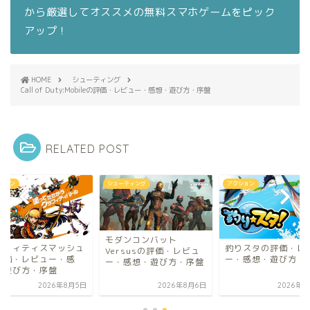
から厳選してオススメの無料スマホゲームをピック
アップ！
HOME
シューティング
Call of Duty:Mobileの評価・レビュー・感想・遊び方・序盤
RELATED POST
ション
シューティング
アクション
モダンコンバット
ラフィティスマッシュ
釣りスタの評価・レ
Versusの評価・レビュ
評価・レビュー・感
ー・感想・遊び方・
ー・感想・遊び方・序盤
・遊び方・序盤
2026年8月5日
2026年8月6日
2026年8