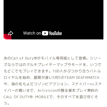
あのCall of Duty®がモバイル専用版として登場。シリー
ズならではのマルチプレイヤーマップやモードを、いつで
もどこでもプレイできます。100人がぶつかり合うバトル
ロイヤルを始め、展開が速い5対5のTEAM DEATHMATCH
や、身の毛もよだつゾンビアクション、スナイパーvsスナ
イパーの戦いまで、Activisionが贈る基本プレイ無料の
CALL OF DUTY®: MOBILEで、そのすべてを遊び尽くそ
う。