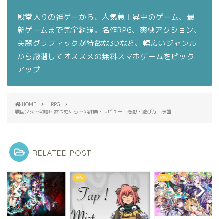
殿堂入りの神ゲーから、人気急上昇中のゲーム、最
新ゲームまで完全網羅。名作RPG、爽快アクション、
美麗グラフィックが特徴な3Dなど、幅広いジャンル
から厳選してオススメの無料スマホゲームをピック
アップ！
HOME
RPG
戦国少女～戦場に舞う姫たち～の評価・レビュー・感想・遊び方・序盤
RELATED POST
RPG
RPG