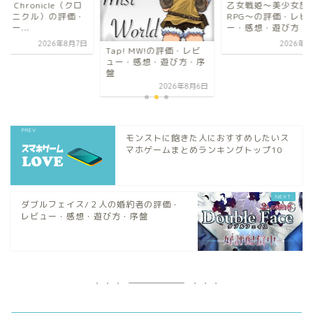
乙女戦姫〜美少女放置
Xross Chronicle
RPG〜の評価・レビュ
スクロニクル）の評
ー・感想・遊び方・序盤
レビュー...
2026年8月7日
2026年8
p! MW!の評価・レビ
ー・感想・遊び方・序
2026年8月6日
モンストに飽きた人におすすめしたいス
マホゲームまとめランキングトップ10
ダブルフェイス/２人の婚約者の評価・
レビュー・感想・遊び方・序盤