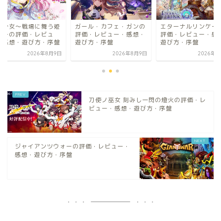
ール・カフェ・ガンの
エターナルリンケージの
戦国少女～戦場に舞
価・レビュー・感想・
評価・レビュー・感想・
たち～の評価・レビ
び方・序盤
遊び方・序盤
ー・感想・遊び方・
2026年8月9日
2026年8月8日
2026年8
刀使ノ巫女 刻みし一閃の燈火の評価・レ
ビュー・感想・遊び方・序盤
ジャイアンツウォーの評価・レビュー・
感想・遊び方・序盤