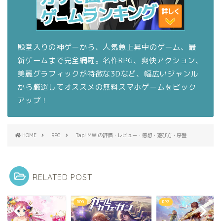
殿堂入りの神ゲーから、人気急上昇中のゲーム、最
新ゲームまで完全網羅。名作RPG、爽快アクション、
美麗グラフィックが特徴な3Dなど、幅広いジャンル
から厳選してオススメの無料スマホゲームをピック
アップ！
HOME
RPG
Tap! MW!の評価・レビュー・感想・遊び方・序盤
RELATED POST
RPG
RPG