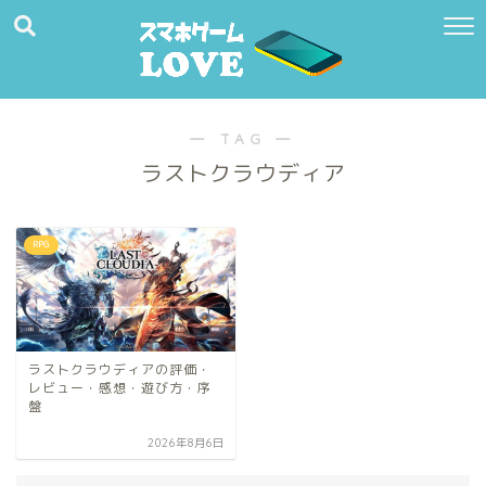
― TAG ―
ラストクラウディア
RPG
ラストクラウディアの評価・
レビュー・感想・遊び方・序
盤
2026年8月6日