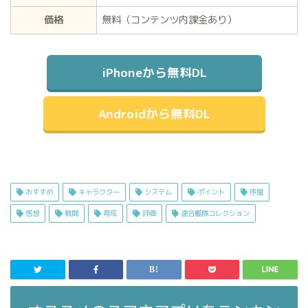
価格
無料（コンテンツ内課金あり）
iPhoneから無料DL
Androidから無料DL
おすすめ
キャラクター
システム
ポイント
序盤
感想
戦闘
育成
評価
連合艦隊コレクション