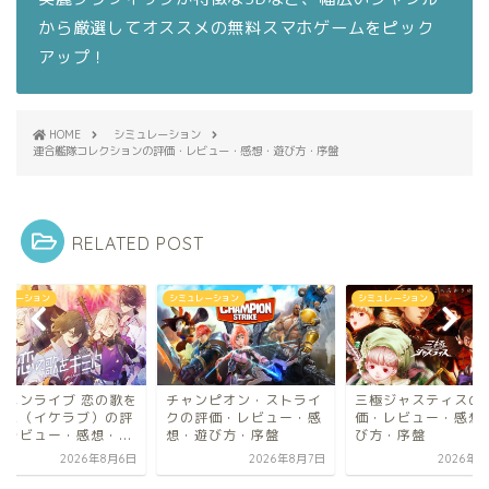
から厳選してオススメの無料スマホゲームをピック
アップ！
HOME
シミュレーション
連合艦隊コレクションの評価・レビュー・感想・遊び方・序盤
RELATED POST
ュレーション
シミュレーション
シミュレーション
ャンピオン・ストライ
三極ジャスティスの評
イケメンライブ 恋の
の評価・レビュー・感
価・レビュー・感想・遊
キミに（イケラブ）
・遊び方・序盤
び方・序盤
価・レビュー・感想・.
2026年8月7日
2026年8月6日
2026年8