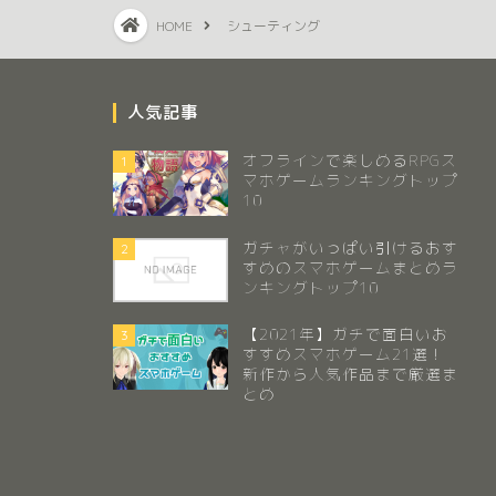
HOME
シューティング
人気記事
オフラインで楽しめるRPGス
1
マホゲームランキングトップ
10
ガチャがいっぱい引けるおす
2
すめのスマホゲームまとめラ
ンキングトップ10
【2021年】ガチで面白いお
3
すすめスマホゲーム21選！
新作から人気作品まで厳選ま
とめ